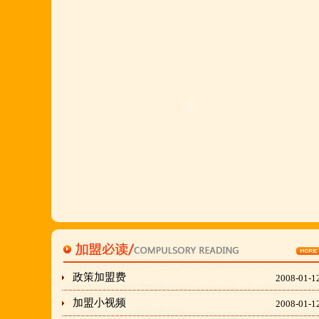
山西晋城 阳泉等店.....
欢迎您到就近店品尝考察.
详询公司总监 何恒震 先生:手机/微信18037166596
最火爆最新的网络线上团购及微信营销模式:公司采
用派人上门指导.住店扶持的经营模式,宁夏风味,一
锅四吃,羊排突出鲜,香,嫩;香辣虾口感纯正,营养丰富,
回客多,易操作,夏天生意更火爆;无需聘厨师;是中小
餐饮店最佳合作伙伴,适合餐饮店快速创业.有意向加
盟的朋友,公司派人为您选址、设计门店;办理营业执
照;企划宣传;购置物品;全程指导;快开业再派厨师长
上门住店指导,期间可以派人到总部学习,开业时再派
厨师长上门住店指导,期间可以派人到总部学习,开业
政策加盟费
2008-01-1
时再派厨师长住店不限期传授,直至教会为止;若您开
加盟小视频
2008-01-1
店无必胜厂的把握,请致电我们.