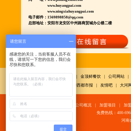
我们更专业,
www.huyangpai.com
www.ningxiahuyangpai.com
期待您加入大家庭.
电子邮件：1569898858@qq.com
若您开店无必胜把握,
总部地址：
安阳市龙安区中州路商贸城办公楼二楼
请致电我们:4006966168
请您留言
陕西西安市 宁夏银川市 山东聊城市等店.....
感谢您的关注，当前客服人员不在
江苏泗洪 沭阳 浙江宁波温州等店.....
线，请填写一下您的信息，我们会
尽快和您联系。
河南南阳多家 焦作周口多家店.....
郑州港区 许昌洛阳开封多家店.....
鼎鲜餐饮
|
金顶鲜餐饮
|
公司网站
|
河北石家庄 唐山迁安多家店.....
网
|
中国经济网千龙网
|
华西都市报
|
友情吧
|
大河
安徽亳州清真店 湖北襄阳店.....
山西晋城 阳泉等店.....
网站首页
|
公司概况
|
加盟项目
|
加
欢迎您到就近店品尝考察.
免费热线：400-696
河南
详询公司总监 何恒震 先生:手机/微信18037166596
提交