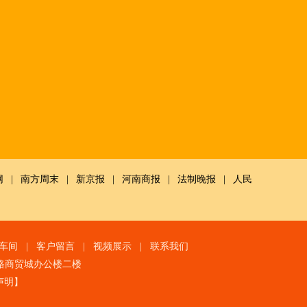
网
|
南方周末
|
新京报
|
河南商报
|
法制晚报
|
人民
车间
|
客户留言
|
视频展示
|
联系我们
路商贸城办公楼二楼
声明
】