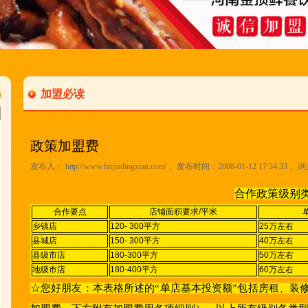
加盟必读
政策加盟费
发布人：
http://www.hnjindingxian.com/
， 发布时间：2008-01-12 17:34:33， 
合作政策级别
合作要点
店铺面积要求/平米
乡镇店
120- 300平方
25万左右
县城店
150- 300平方
40万左右
县级市店
180-300平方
50万左右
地级市店
180-400平方
60万左右
☆您好朋友：本表格所述的“单店基本投资额”包括房租、装