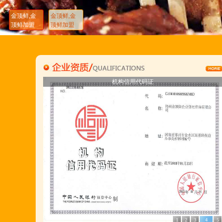
金顶鲜,金
金顶鲜,金
顶鲜加盟
顶鲜加盟
金顶鲜注册商标
胡羊排注册商标
开户许可证
营业执照
营业执照
开户许可证
金顶鲜注册商标
胡羊排注册商标
机构信用代码证
机构信用代码证
刘东总经理:18903716928
穆香存老师:13281876669
何恒震总监:18037166596
"胡羊排"是国家工商总局核准注册商标,
隶属于河南金顶鲜餐饮管理有限公司所持有.
金顶鲜宁夏特色系列胡羊排烧烤火锅复合餐厅
2018年持续火爆招商开店中.
1
2
3
4
5