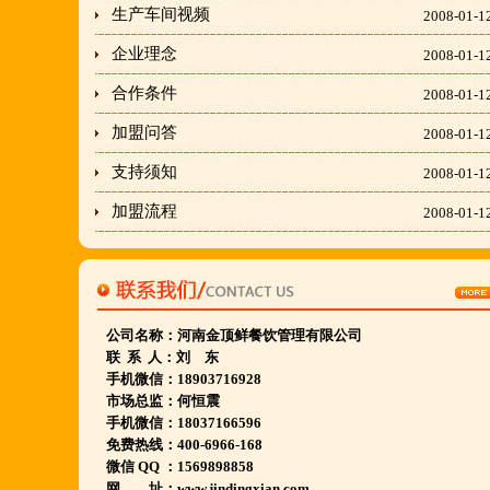
生产车间视频
2008-01-1
企业理念
2008-01-1
刘东总经理:18903716928
合作条件
2008-01-1
穆香存老师:13281876669
加盟问答
2008-01-1
何恒震总监:18037166596
支持须知
2008-01-1
加盟流程
"胡羊排"是国家工商总局核准注册商标,
2008-01-1
隶属于河南金顶鲜餐饮管理有限公司所持有.
金顶鲜宁夏特色系列胡羊排烧烤火锅复合餐厅
2018年持续火爆招商开店中.
公司名称：
河南
金顶鲜餐饮
管理有限公司
联 系 人：刘 东
金顶鲜餐饮全国连锁500家,
手机微信：18903716928
市场总监：何恒震
国家注册商标,
手机微信：18037166596
有13年正规连锁加盟经验,
免费热线：400-6966-168
微信 QQ ：1569898858
真实开店500家后,
网 址：www.jindingxian.com