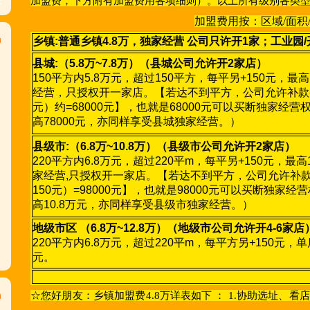
加盟费，下方附有加盟费用各项细则）。以上所有级别各类型
加盟费用按：区域/面积
乡
镇:普通乡镇4.8万，独家经营 公司只许开1家；工业
县城:（5.8万~7.8
万）（县城公司允许开
2家店）
150平方内5.8万元，超过150平方，每平另+150元，最
经营，只授权开一家店。【若达不到平方，公司允许补款买断县
元）约=68000元】，也就是68000元可以买断独家经
高78000元，亦同样享受县城独家经营。）
县级市:（6.8万~10.8万）（县级市公司允许
开2家店）
220平方内6.8万元，超过220平m，每平另+150元，最
家经营,只授权开一家店。【若达不到平方，公司允许补款买断
150元）=98000元】，也就是98000元可以买断独
高10.8万元，亦同样享受县级市独家经营。）
地级市区 （6.8万~12.8万）（地级市公司允
许开4-6家店
220平方内6.8万元，超过220平m，每平方另+150元，
元。
☆您好朋友：乡镇加盟费4.8万详表如下 ： 1.协助选址、看