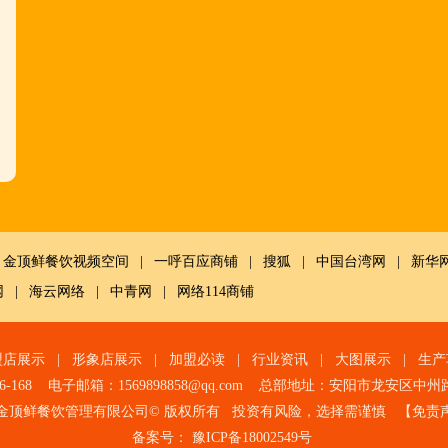
金顶鲜餐饮视频空间
|
一呼百应商铺
|
搜狐
|
中国台湾网
|
新华
网
|
海云网络
|
中青网
|
网络114商铺
盟店展示
|
形象店展示
|
加盟必读
|
行业资讯
|
大图展示
|
生产
6-168 电子邮箱：1569898858@qq.com 总部地址：
安阳市龙安区中州
金顶鲜餐饮管理有限公司© 版权所有 投资有风险，选择需谨慎 【
免责
备案号：
豫ICP备18002549号