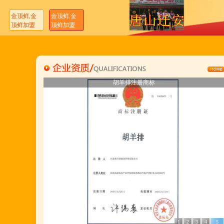
金顶鲜,金
金顶鲜,金
顶鲜加盟
顶鲜加盟
刘东总经理:18903716928
金顶鲜注册商标
机构信用代码证
开户许可证
营业执照
营业执照
开户许可证
金顶鲜注册商标
机构信用代码证
胡羊排注册商标
穆香存老师:13281876669
胡羊排注册商标
何恒震总监:18037166596
"胡羊排"是国家工商总局核准注册商标,
隶属于河南金顶鲜餐饮管理有限公司所持有.
金顶鲜宁夏特色系列胡羊排烧烤火锅复合餐厅
2018年持续火爆招商开店中.
金顶鲜餐饮全国连锁500家,
国家注册商标,
1
2
3
4
5