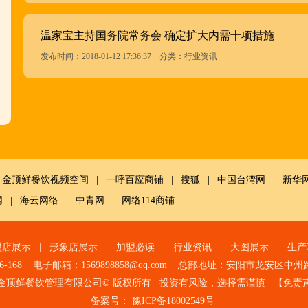
温家宝主持国务院常务会 确定扩大内需十项措施
发布时间：2018-01-12 17:36:37 分类：行业资讯
金顶鲜餐饮视频空间
|
一呼百应商铺
|
搜狐
|
中国台湾网
|
新华
网
|
海云网络
|
中青网
|
网络114商铺
盟店展示
|
形象店展示
|
加盟必读
|
行业资讯
|
大图展示
|
生产
6-168 电子邮箱：1569898858@qq.com 总部地址：
安阳市龙安区中州
金顶鲜餐饮管理有限公司© 版权所有 投资有风险，选择需谨慎 【
免责
备案号：
豫ICP备18002549号