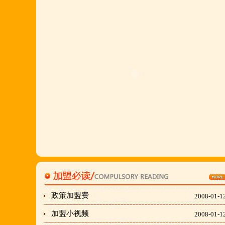
详询公司总监 何恒震 先生:手机/微信18037166596
最火爆最新的网络线上团购及微信营销模式:公司采
用派人上门指导.住店扶持的经营模式,宁夏风味,一
锅四吃,羊排突出鲜,香,嫩;香辣虾口感纯正,营养丰富,
回客多,易操作,夏天生意更火爆;无需聘厨师;是中小
餐饮店最佳合作伙伴,适合餐饮店快速创业.有意向加
盟的朋友,公司派人为您选址、设计门店;办理营业执
照;企划宣传;购置物品;全程指导;快开业再派厨师长
上门住店指导,期间可以派人到总部学习,开业时再派
厨师长上门住店指导,期间可以派人到总部学习,开业
时再派厨师长住店不限期传授,直至教会为止;若您开
店无必胜厂的把握,请致电我们.
政策加盟费
2008-01-1
加盟小视频
2008-01-1