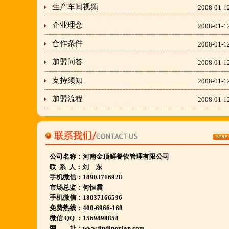
生产车间视频
2008-01-1
刘东总经理:18903716928
企业理念
2008-01-1
穆香存老师:13281876669
合作条件
何恒震总监:18037166596
2008-01-1
加盟问答
2008-01-1
"胡羊排"是国家工商总局核准注册商标,
支持须知
2008-01-1
隶属于河南金顶鲜餐饮管理有限公司所持有.
加盟流程
2008-01-1
金顶鲜宁夏特色系列胡羊排烧烤火锅复合餐厅
2018年持续火爆招商开店中.
金顶鲜餐饮全国连锁500家,
公司名称：
河南
金顶鲜餐饮
管理有限公司
国家注册商标,
联 系 人：刘 东
手机微信：18903716928
有13年正规连锁加盟经验,
市场总监：何恒震
真实开店500家后,
手机微信：18037166596
免费热线：400-6966-168
我们更专业,
微信 QQ ：1569898858
期待您加入大家庭.
网 址：www.jindingxian.com