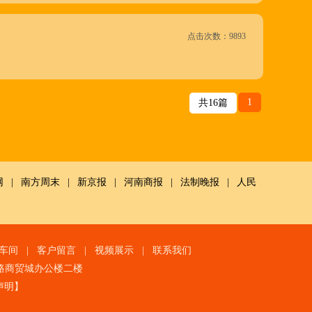
点击次数：9893
1
共16篇
网
|
南方周末
|
新京报
|
河南商报
|
法制晚报
|
人民
车间
|
客户留言
|
视频展示
|
联系我们
路商贸城办公楼二楼
声明
】