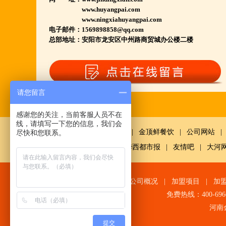
www.huyangpai.com
若您开店无必胜把握,
www.ningxiahuyangpai.com
请致电我们:4006966168
电子邮件：1569898858@qq.com
总部地址：
安阳市龙安区中州路商贸城办公楼二楼
陕西西安市 宁夏银川市 山东聊城市等店.....
江苏泗洪 沭阳 浙江宁波温州等店.....
河南南阳多家 焦作周口多家店.....
请您留言
郑州港区 许昌洛阳开封多家店.....
感谢您的关注，当前客服人员不在
河北石家庄 唐山迁安多家店.....
线，请填写一下您的信息，我们会
鼎鲜餐饮
|
金顶鲜餐饮
|
公司网站
|
尽快和您联系。
安徽亳州清真店 湖北襄阳店.....
网
|
中国经济网千龙网
|
华西都市报
|
友情吧
|
大河
山西晋城 阳泉等店.....
欢迎您到就近店品尝考察.
网站首页
|
公司概况
|
加盟项目
|
加
免费热线：400-696
详询公司总监 何恒震 先生:手机/微信18037166596
河南
最火爆最新的网络线上团购及微信营销模式:公司采
提交
用派人上门指导.住店扶持的经营模式,宁夏风味,一