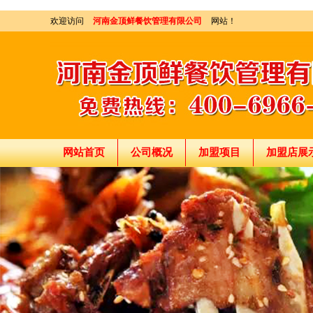
欢迎访问
河南金顶鲜餐饮管理有限公司
网站！
刘东总经理:18903716928
穆香存老师:13281876669
何恒震总监:18037166596
网站首页
公司概况
加盟项目
加盟店展
"胡羊排"是国家工商总局核准注册商标,
隶属于河南金顶鲜餐饮管理有限公司所持有.
金顶鲜宁夏特色系列胡羊排烧烤火锅复合餐厅
2018年持续火爆招商开店中.
金顶鲜餐饮全国连锁500家,