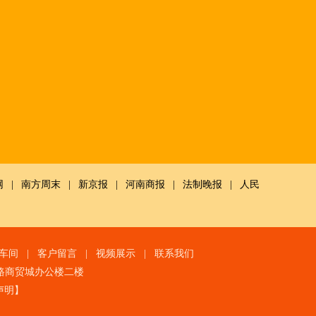
网
|
南方周末
|
新京报
|
河南商报
|
法制晚报
|
人民
车间
|
客户留言
|
视频展示
|
联系我们
路商贸城办公楼二楼
声明
】