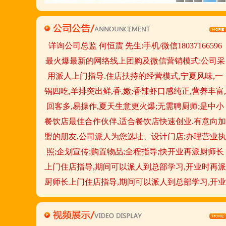
欢迎您到就近店品尝考察.
详询公司总监 何恒震 先生:手机/微信18037166596
最火爆最新的网络线上团购及微信营销模式:公司采
用派人上门指导.住店扶持的经营模式,宁夏风味,一
锅四吃,羊排突出鲜,香,嫩;香辣虾口感纯正,营养丰富,
回客多,易操作,夏天生意更火爆;无需聘厨师;是中小
餐饮店最佳合作伙伴,适合餐饮店快速创业.有意向加
盟的朋友,公司派人为您选址、设计门店;办理营业执
照;企划宣传;购置物品;全程指导;快开业再派厨师长
上门住店指导,期间可以派人到总部学习,开业时再派
厨师长上门住店指导,期间可以派人到总部学习,开业
时再派厨师长住店不限期传授,直至教会为止;若您开
店无必胜厂的把握,请致电我们.