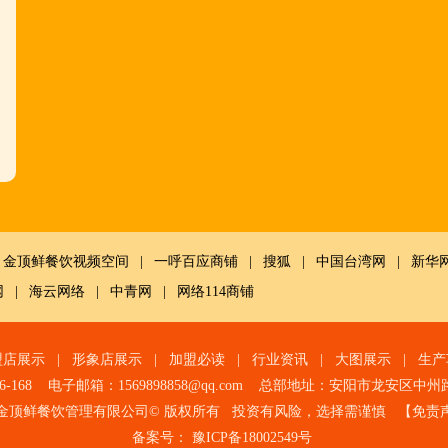
金顶鲜餐饮视频空间
|
一呼百应商铺
|
搜狐
|
中国台湾网
|
新华
网
|
海云网络
|
中青网
|
网络114商铺
盟店展示
|
形象店展示
|
加盟必读
|
行业资讯
|
大图展示
|
生产
6-168 电子邮箱：1569898858@qq.com 总部地址：
安阳市龙安区中州
金顶鲜餐饮管理有限公司© 版权所有 投资有风险，选择需谨慎 【
免责
备案号：
豫ICP备18002549号