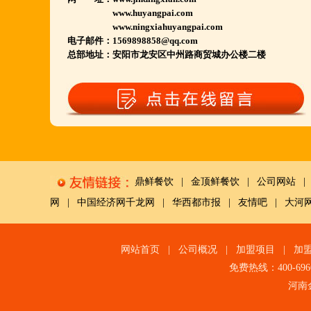
用派人上门指导.住店扶持的经营模式,宁夏风味,一
www.huyangpai.com
www.ningxiahuyangpai.com
锅四吃,羊排突出鲜,香,嫩;香辣虾口感纯正,营养丰富,
电子邮件：1569898858@qq.com
回客多,易操作,夏天生意更火爆;无需聘厨师;是中小
总部地址：
安阳市龙安区中州路商贸城办公楼二楼
餐饮店最佳合作伙伴,适合餐饮店快速创业.有意向加
盟的朋友,公司派人为您选址、设计门店;办理营业执
照;企划宣传;购置物品;全程指导;快开业再派厨师长
上门住店指导,期间可以派人到总部学习,开业时再派
厨师长上门住店指导,期间可以派人到总部学习,开业
时再派厨师长住店不限期传授,直至教会为止;若您开
鼎鲜餐饮
|
金顶鲜餐饮
|
公司网站
|
店无必胜厂的把握,请致电我们.
网
|
中国经济网千龙网
|
华西都市报
|
友情吧
|
大河
网站首页
|
公司概况
|
加盟项目
|
加
免费热线：400-696
河南