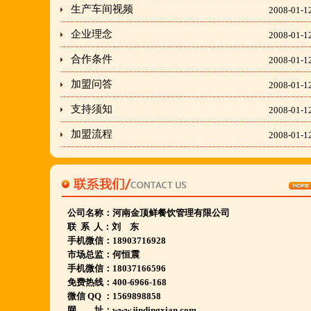
生产车间视频
期待您加入大家庭.
2008-01-1
若您开店无必胜把握,
企业理念
2008-01-1
请致电我们:4006966168
合作条件
2008-01-1
加盟问答
2008-01-1
陕西西安市 宁夏银川市 山东聊城市等店.....
支持须知
2008-01-1
江苏泗洪 沭阳 浙江宁波温州等店.....
加盟流程
河南南阳多家 焦作周口多家店.....
2008-01-1
郑州港区 许昌洛阳开封多家店.....
河北石家庄 唐山迁安多家店.....
安徽亳州清真店 湖北襄阳店.....
公司名称：
河南
金顶鲜餐饮
管理有限公司
山西晋城 阳泉等店.....
联 系 人：刘 东
欢迎您到就近店品尝考察.
手机微信：18903716928
市场总监：何恒震
手机微信：18037166596
详询公司总监 何恒震 先生:手机/微信18037166596
免费热线：400-6966-168
微信 QQ ：1569898858
最火爆最新的网络线上团购及微信营销模式:公司采
网 址：www.jindingxian.com