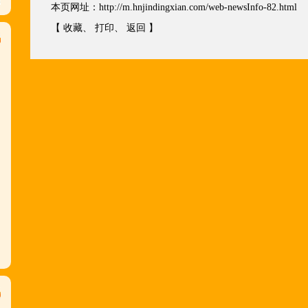
本页网址：
http://m.hnjindingxian.com/web-newsInfo-82.html
【
收藏
、
打印
、
返回
】