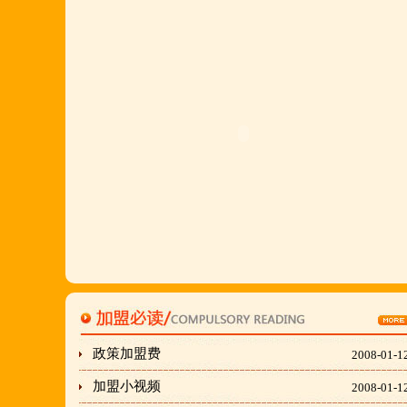
刘东总经理:18903716928
穆香存老师:13281876669
何恒震总监:18037166596
"胡羊排"是国家工商总局核准注册商标,
隶属于河南金顶鲜餐饮管理有限公司所持有.
金顶鲜宁夏特色系列胡羊排烧烤火锅复合餐厅
2018年持续火爆招商开店中.
金顶鲜餐饮全国连锁500家,
国家注册商标,
有13年正规连锁加盟经验,
政策加盟费
2008-01-1
真实开店500家后,
加盟小视频
2008-01-1
我们更专业,