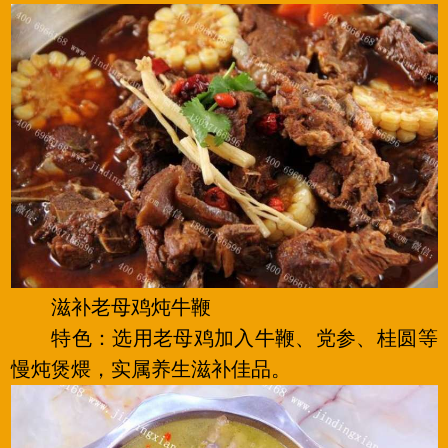
滋补老母鸡炖牛鞭
特色：选用老母鸡加入牛鞭、党参、桂圆等
慢炖煲煨，实属养生滋补佳品。