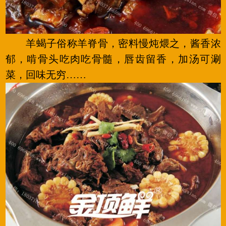
羊蝎子俗称羊脊骨，密料慢炖煨之，酱香浓
郁，啃骨头吃肉吃骨髓，唇齿留香，加汤可涮
菜，回味无穷……