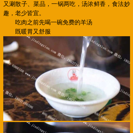
又涮散子、菜品，一锅两吃，汤浓鲜香，食法妙
趣，老少皆宜。
吃肉之前先喝一碗免费的羊汤
既暖胃又舒服