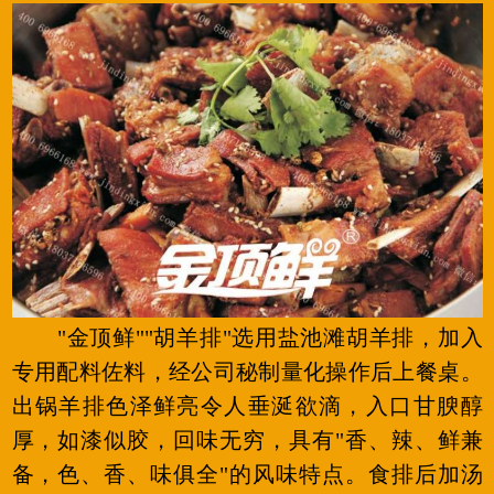
"金顶鲜""胡羊排"选用盐池滩胡羊排，加入
专用配料佐料，经公司秘制量化操作后上餐桌。
出锅羊排色泽鲜亮令人垂涎欲滴，入口甘腴醇
厚，如漆似胶，回味无穷，具有"香、辣、鲜兼
备，色、香、味俱全"的风味特点。食排后加汤