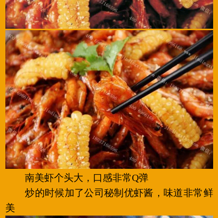
南美虾个头大，口感非常Q弹
炒的时候加了公司秘制优虾酱，味道非常鲜
美