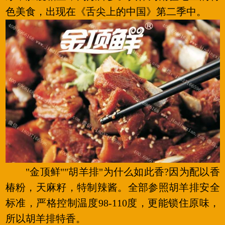
色美食，出现在《舌尖上的中国》第二季中。
"金顶鲜""胡羊排"为什么如此香?因为配以香
椿粉，天麻籽，特制辣酱。全部参照胡羊排安全
标准，严格控制温度98-110度，更能锁住原味，
所以胡羊排特香。