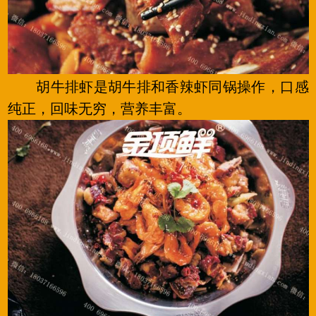
胡牛排虾是胡牛排和香辣虾同锅操作，口感
纯正，回味无穷，营养丰富。