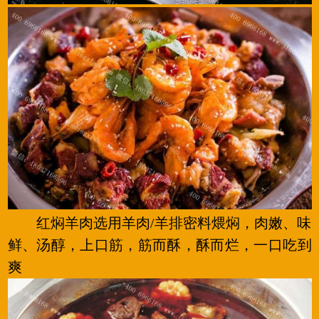
红焖羊肉选用羊肉/羊排密料煨焖，肉嫩、味
鲜、汤醇，上口筋，筋而酥，酥而烂，一口吃到
爽