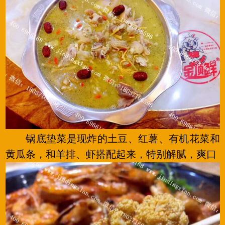
锅底垫菜是现炸的土豆、红薯、有机花菜和
黄瓜条，和羊排、虾搭配起来，特别解腻，爽口