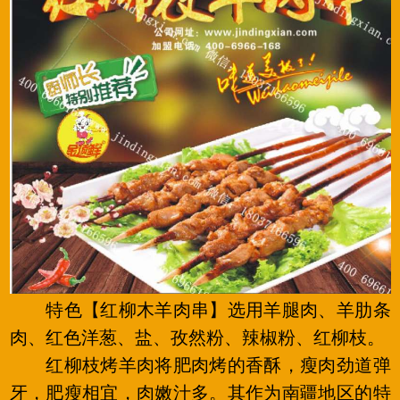
特色【红柳木羊肉串】选用羊腿肉、羊肋条
肉、红色洋葱、盐、孜然粉、辣椒粉、红柳枝。
红柳枝烤羊肉将肥肉烤的香酥，瘦肉劲道弹
牙，肥瘦相宜，肉嫩汁多。其作为南疆地区的特