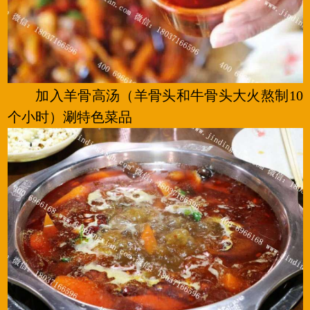
加入羊骨高汤（羊骨头和牛骨头大火熬制10
个小时）涮特色菜品