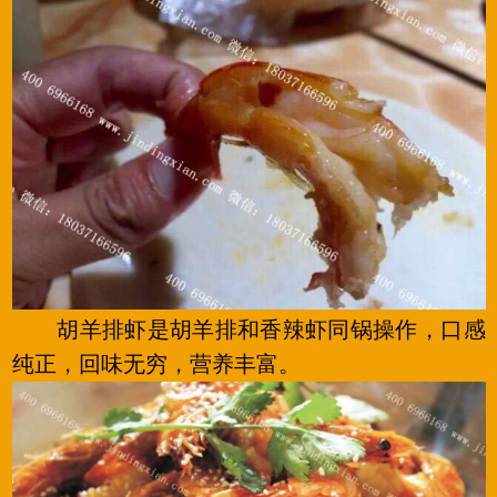
胡羊排虾是胡羊排和香辣虾同锅操作，口感
纯正，回味无穷，营养丰富。