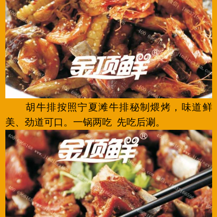
胡牛排按照宁夏滩牛排秘制煨烤，味道鲜
美、劲道可口。一锅两吃 先吃后涮。